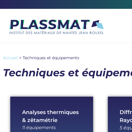
Accueil
>
Techniques et équipements
Techniques et équipem
Analyses thermiques
Diff
& zêtamétrie
Rayo
11 équipements
5 éq