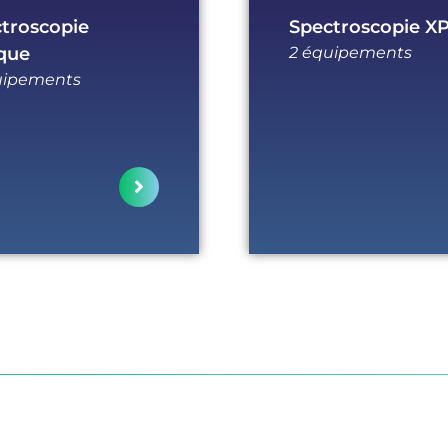
troscopie
Spectroscopie X
que
2 équipements
uipements