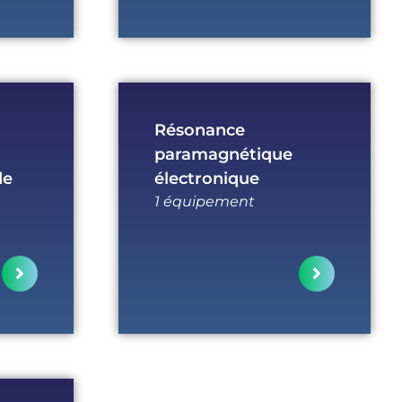
Résonance
paramagnétique
de
électronique
1 équipement