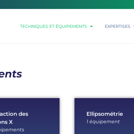
TECHNIQUES ET ÉQUIPEMENTS
EXPERTISES
ents
raction des
Ellipsométrie
ns X
1 équipement
uipements