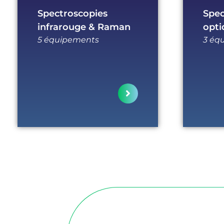
Spectroscopies
Spec
infrarouge & Raman
opti
5 équipements
3 éq