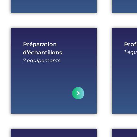
Préparation
Prof
d’échantillons
1 éq
7 équipements