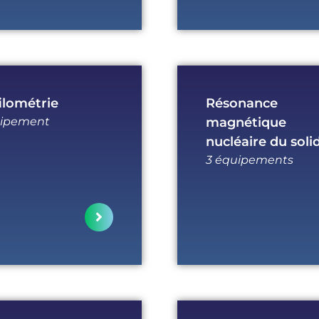
ilométrie
Résonance
uipement
magnétique
nucléaire du soli
3 équipements