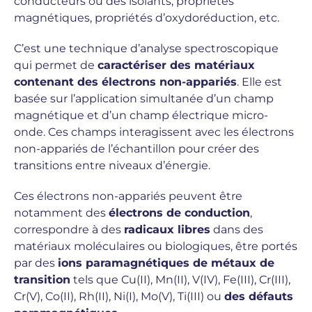
conducteurs ou des isolants, propriétés
magnétiques, propriétés d’oxydoréduction, etc.
C’est une technique d’analyse spectroscopique
qui permet de
caractériser des matériaux
contenant des électrons non-appariés
. Elle est
basée sur l’application simultanée d’un champ
magnétique et d’un champ électrique micro-
onde. Ces champs interagissent avec les électrons
non-appariés de l’échantillon pour créer des
transitions entre niveaux d’énergie.
Ces électrons non-appariés peuvent être
notamment des
électrons de conduction
,
correspondre à des
radicaux libres
dans des
matériaux moléculaires ou biologiques, être portés
par des
ions paramagnétiques de métaux de
transition
tels que Cu(II), Mn(II), V(IV), Fe(III), Cr(III),
Cr(V), Co(II), Rh(II), Ni(I), Mo(V), Ti(III) ou
des défauts