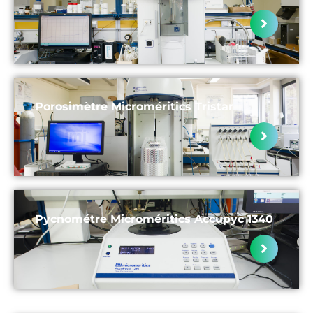
Porosimètre Microméritics Tristar
Pycnométre Microméritics Accupyc 1340