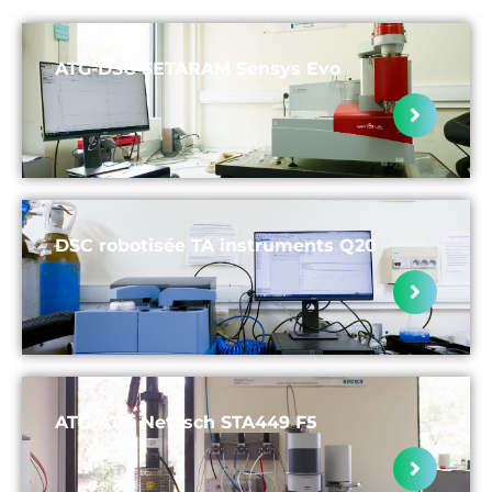
ATG-DSC SETARAM Sensys Evo
DSC robotisée TA instruments Q20
ATG-ATD Netzsch STA449 F5