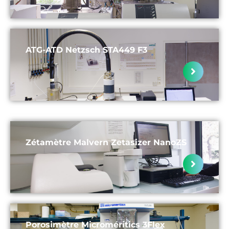
ATG-ATD Netzsch STA449 F3
Zétamètre Malvern Zetasizer NanoZS
Porosimètre Microméritics 3Flex