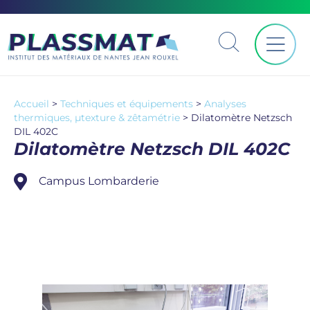
Accueil
>
Techniques et équipements
>
Analyses
thermiques, µtexture & zêtamétrie
>
Dilatomètre Netzsch
DIL 402C
Dilatomètre Netzsch DIL 402C
Campus Lombarderie