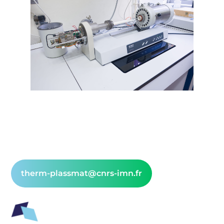
therm-plassmat@cnrs-imn.fr