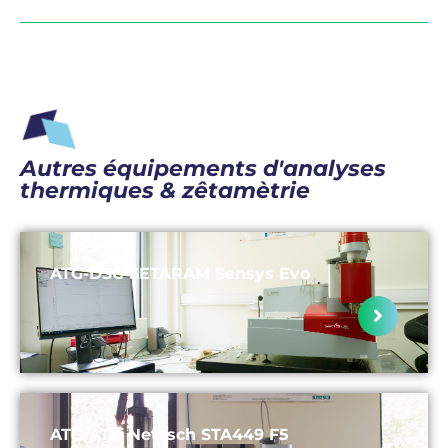
Autres équipements d'analyses
thermiques & zêtamètrie
ATG-DSC SETARAM Sensys Evo
ATG-ATD Netzsch STA449 F5