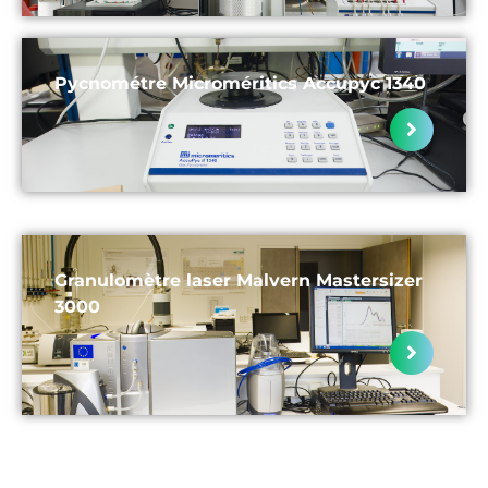
Pycnométre Microméritics Accupyc 1340
Granulomètre laser Malvern Mastersizer
3000