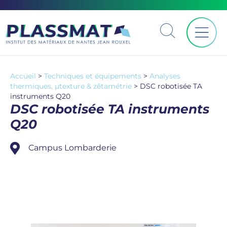
Accueil
>
Techniques et équipements
>
Analyses
thermiques, µtexture & zêtamétrie
>
DSC robotisée TA
instruments Q20
DSC robotisée TA instruments
Q20
Campus Lombarderie