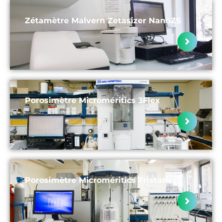
Zétamètre Malvern Zetasizer NanoZS
Porosimètre Microméritics 3Flex
Porosimètre Microméritics Tristar