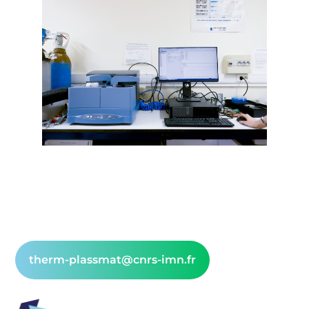
therm-plassmat@cnrs-imn.fr