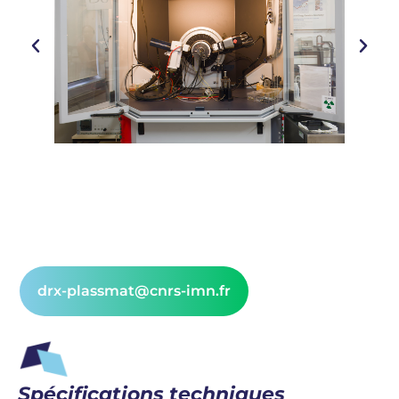
drx-plassmat@cnrs-imn.fr
Spécifications techniques