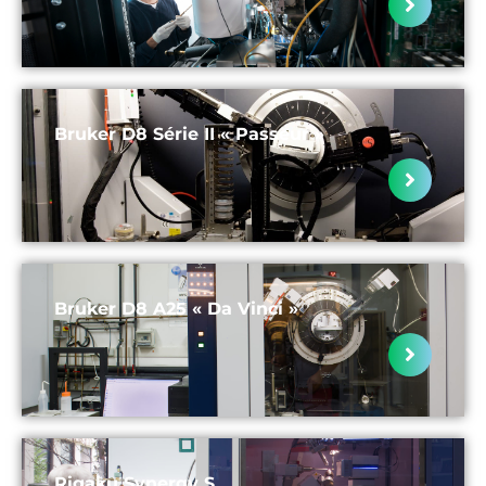
Bruker D8 Série II « Passeur »
Bruker D8 A25 « Da Vinci »
Rigaku Synergy S