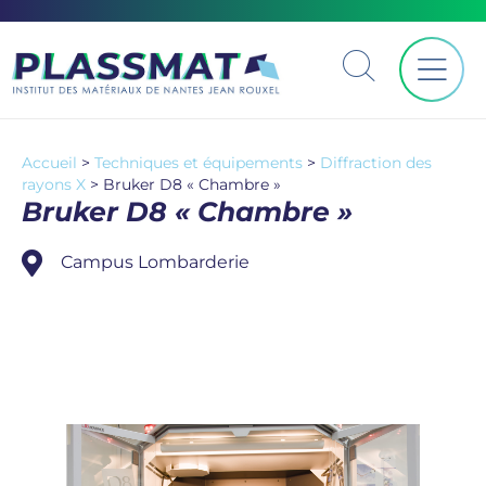
Accueil
>
Techniques et équipements
>
Diffraction des
rayons X
>
Bruker D8 « Chambre »
Bruker D8 « Chambre »
Campus Lombarderie