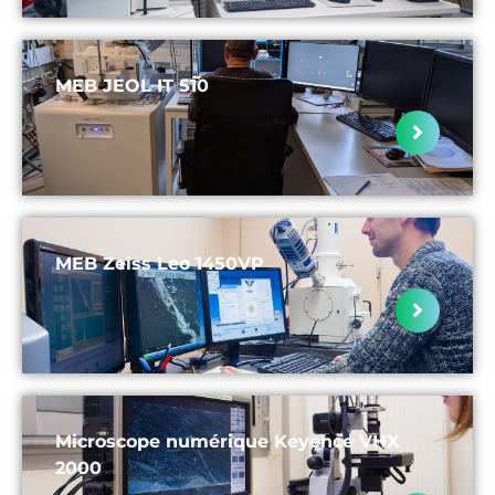
MEB JEOL IT 510
MEB Zeiss Leo 1450VP
Microscope numérique Keyence VHX
2000