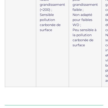
grandissement
grandissement
g
(<200) ;
faible ;
c
Sensible
Non adapté
d
pollution
pour faibles
b
carbonée de
WD ;
d
surface
Peu sensible à
c
la pollution
N
carbonée de
s
surface
c
i
e
v
b
p
q
a