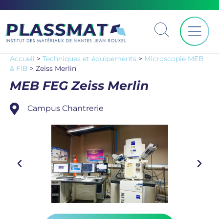
Accueil
>
Techniques et équipements
>
Microscopie MEB
& FIB
>
Zeiss Merlin
MEB FEG Zeiss Merlin
Campus Chantrerie