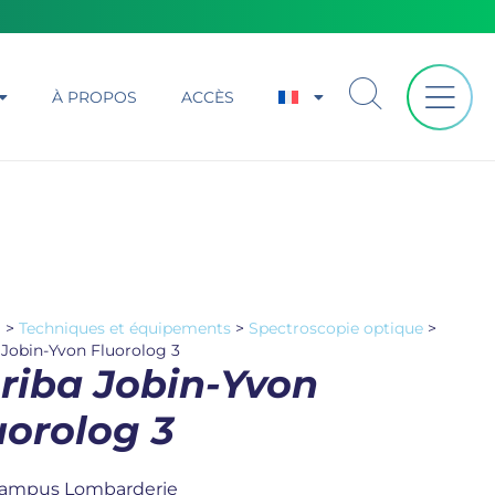
À PROPOS
ACCÈS
l
>
Techniques et équipements
>
Spectroscopie optique
>
 Jobin-Yvon Fluorolog 3
riba Jobin-Yvon
uorolog 3
ampus Lombarderie