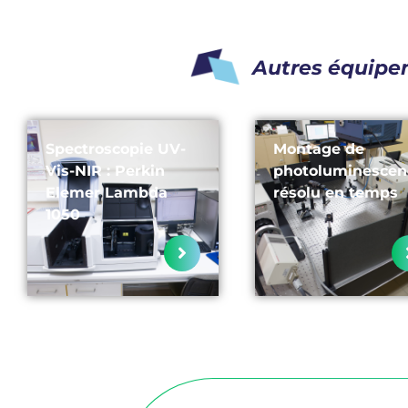
Autres équipe
Spectroscopie UV-
Montage de
Vis-NIR : Perkin
photoluminescen
Elemer Lambda
résolu en temps
1050