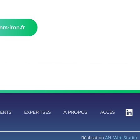
rs-imn.fr
MENTS
EXPERTISES
À PROPOS
ACCÈS
Réalisation
AN. Web Studio